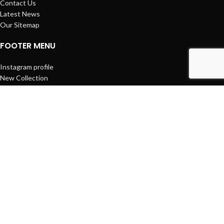
Contact Us
Latest News
Our Sitemap
FOOTER MENU
Instagram profile
New Collection
Woman Dress
Contact Us
Latest News
Purchase Theme
Based on
WoodMart
theme
2025
WooCommerce Themes
.
Facebook
პროდუქცია
Cart