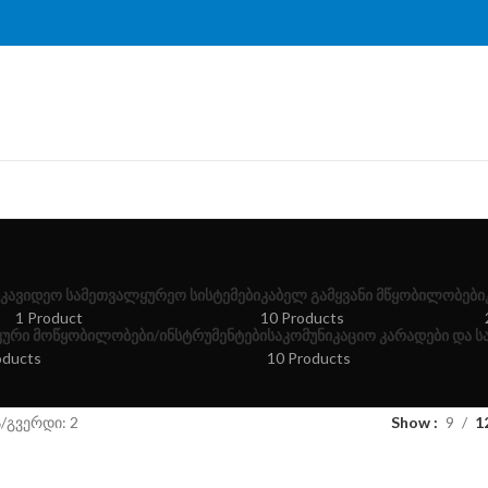
ᲙᲐ
ᲕᲘᲓᲔᲝ ᲡᲐᲛᲔᲗᲕᲐᲚᲧᲣᲠᲔᲝ ᲡᲘᲡᲢᲔᲛᲔᲑᲘ
ᲙᲐᲑᲔᲚ ᲒᲐᲛᲧᲕᲐᲜᲘ ᲛᲬᲧᲝᲑᲘᲚᲝᲑᲔᲑᲘ
1 Product
10 Products
ᲙᲣᲠᲘ ᲛᲝᲬᲧᲝᲑᲘᲚᲝᲑᲔᲑᲘ/ᲘᲜᲡᲢᲠᲣᲛᲔᲜᲢᲔᲑᲘ
ᲡᲐᲙᲝᲛᲣᲜᲘᲙᲐᲪᲘᲝ ᲙᲐᲠᲐᲓᲔᲑᲘ ᲓᲐ 
oducts
10 Products
ა
გვერდი: 2
Show
9
1