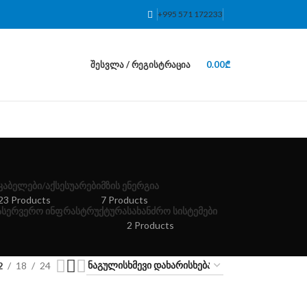
+995 571 172233
ᲨᲔᲡᲕᲚᲐ / ᲠᲔᲒᲘᲡᲢᲠᲐᲪᲘᲐ
0.00
₾
ᲙᲐᲑᲔᲚᲔᲑᲘ/ᲐᲥᲡᲔᲡᲣᲐᲠᲔᲑᲘ
ᲛᲖᲘᲡ ᲔᲜᲔᲠᲒᲘᲐ
23 Products
7 Products
ᲡᲐᲡᲔᲠᲕᲔᲠᲝ ᲘᲜᲤᲠᲐᲡᲢᲠᲣᲥᲢᲣᲠᲐ
ᲡᲐᲮᲐᲜᲫᲠᲝ ᲡᲘᲡᲢᲔᲛᲔᲑᲘ
2 Products
2
18
24