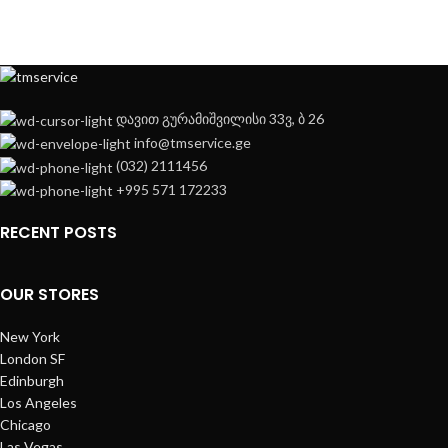
დავით გურამიშვილისი 33ვ, ბ 26
info@tmservice.ge
(032) 2111456
+995 571 172233
RECENT POSTS
OUR STORES
New York
London SF
Edinburgh
Los Angeles
Chicago
Las Vegas