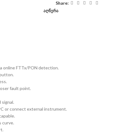
Share:
ᲐᲦᲬᲔᲠᲐ
or a online FTTx/PON detection.
button.
ess.
oser fault point.
signal.
PC or connect external instrument.
capable.
 curve.
t.