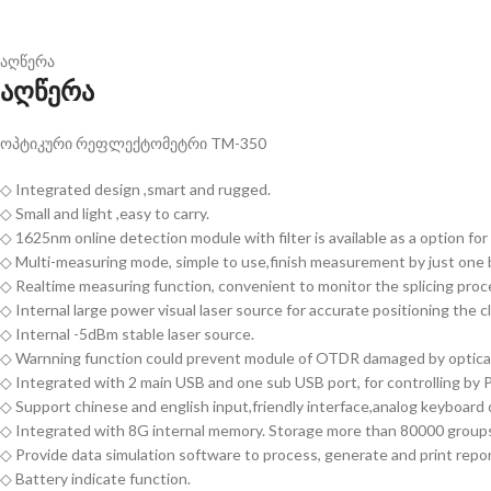
აღწერა
აღწერა
ოპტიკური რეფლექტომეტრი TM-350
◇ Integrated design ,smart and rugged.
◇ Small and light ,easy to carry.
◇ 1625nm online detection module with filter is available as a option f
◇ Multi-measuring mode, simple to use,finish measurement by just one 
◇ Realtime measuring function, convenient to monitor the splicing proc
◇ Internal large power visual laser source for accurate positioning the cl
◇ Internal -5dBm stable laser source.
◇ Warnning function could prevent module of OTDR damaged by optical 
◇ Integrated with 2 main USB and one sub USB port, for controlling by 
◇ Support chinese and english input,friendly interface,analog keyboard 
◇ Integrated with 8G internal memory. Storage more than 80000 groups
◇ Provide data simulation software to process, generate and print repor
◇ Battery indicate function.