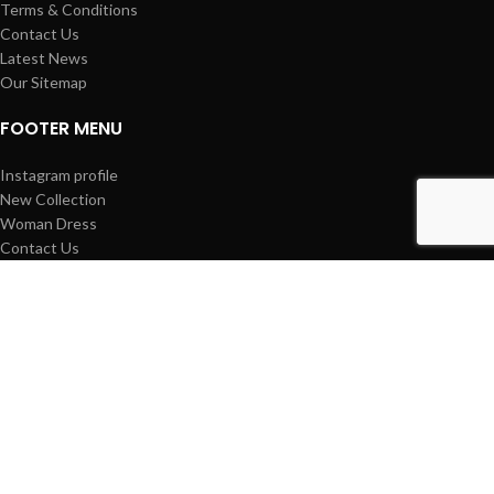
Terms & Conditions
Contact Us
Latest News
Our Sitemap
FOOTER MENU
Instagram profile
New Collection
Woman Dress
Contact Us
Latest News
Purchase Theme
Based on
WoodMart
theme
2025
WooCommerce Themes
.
Facebook
პროდუქცია
0
Cart