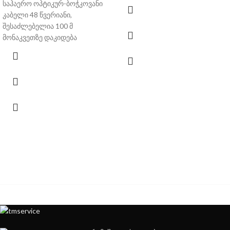
საჰაერო ოპტიკურ-ბოჭკოვანი
კაბელი 48 წვერიანი,
შესაძლებელია 100 მ
მონაკვეთზე დაკიდება