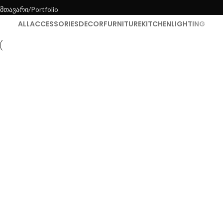
მთავარი
Portfolio
ALL
ACCESSORIES
DECOR
FURNITURE
KITCHEN
LIGHTING
Kitchen
Suspendisse quam at vestibulum
Furniture
Netus eu mollis hac dignis
Decor
Et vestibulum quis a suspendisse