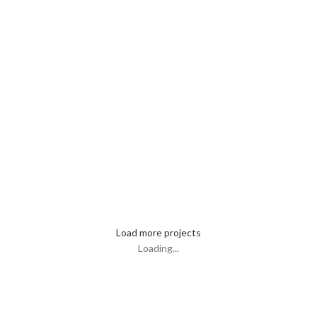
Accessories
Imperdiet mauris a nontin
Lighting
Venenatis nam phasellus
Kitchen
Leo uteu ullamcorper
Load more projects
Loading...